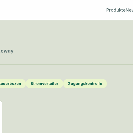
Produkte
Ne
teway
teuerboxen
Stromverteiler
Zugangskontrolle