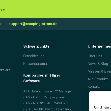
tze
oder
support@camping-strom.de
Schwerpunkte
Unternehme
Fernablesung
Über uns
.
Kassenautomat
News & Blog
atz auf
Messen & Eve
Kompatibel mit Ihrer
Alle Produkte
Software
Kontakt
·
·
ASA Hotelsoftware
C1:Manager
·
·
CAMPALOT
Camping.care
·
·
CAMPING DIGITAL
CASA PC
Um dir ein 
·
·
·
CPO
Der Platzwart
easycamp