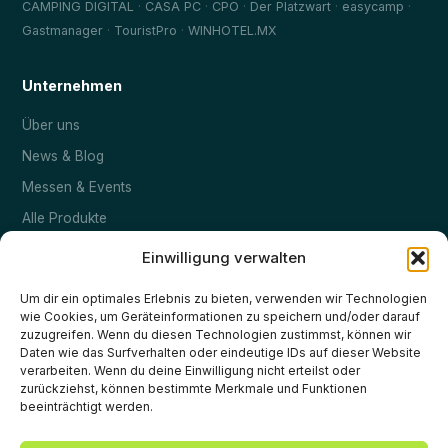
·
·
·
·
·
CAMPING DIGITAL
CASA PC
CPO
Der Platzwart
easycamp
·
·
Gastmanager
TouristPro
WINHOTEL.MX
Unternehmen
Über uns
News & Blog
Messen & Events
Alle Produkte
Kontakt
Einwilligung verwalten
Um dir ein optimales Erlebnis zu bieten, verwenden wir Technologien
Rechtliches
wie Cookies, um Geräteinformationen zu speichern und/oder darauf
zuzugreifen. Wenn du diesen Technologien zustimmst, können wir
Impressum
Daten wie das Surfverhalten oder eindeutige IDs auf dieser Website
verarbeiten. Wenn du deine Einwilligung nicht erteilst oder
Datenschutz
zurückziehst, können bestimmte Merkmale und Funktionen
beeinträchtigt werden.
Cookie-Richtlinie (EU)
AGB