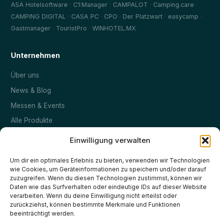
·
·
·
·
ASA Hotelsoftware
C1:Manager
CAMPALOT
Camping.care
·
·
·
·
·
CAMPING DIGITAL
CASA PC
CPO
Der Platzwart
easycamp
·
·
Gastmanager
TouristPro
WINHOTEL.MX
Unternehmen
Über uns
News & Blog
Messen & Events
Alle Produkte
Kontakt
Einwilligung verwalten
Um dir ein optimales Erlebnis zu bieten, verwenden wir Technologien
Rechtliches
wie Cookies, um Geräteinformationen zu speichern und/oder darauf
zuzugreifen. Wenn du diesen Technologien zustimmst, können wir
Impressum
Daten wie das Surfverhalten oder eindeutige IDs auf dieser Website
verarbeiten. Wenn du deine Einwilligung nicht erteilst oder
Datenschutz
zurückziehst, können bestimmte Merkmale und Funktionen
beeinträchtigt werden.
Cookie-Richtlinie (EU)